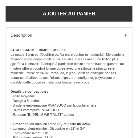
+
Description
COUPE SARIM – JAMBE FUSELÉE
La coupe Sarim est l’équilibre parfait entre confort et modernité. Elle combine
l’aisance d’une coupe droite au niveau des cuisses avec une finition plus
ajustée à la cheville. Fabriqué à partir d’un denim stretch haut de gamme, ce
modèle offre un confort longue durée avec une silhouette structurée et
moderne. Infusé de l’ADN Parasuco, le jean Sarim se distingue par ses
coutures détaillées et ses finitions signature. Intelligente, polyvalente et
durable, cette coupe est faite pour bouger avec vous.
Détails de conception :
- Taille moyenne
- Design à 5 poches
- Broderie emblématique PARASUCO sur la poche arrière
- Rivets estampillés PARASUCO
- Écusson “IN DENIM WE TRUST” au dos
Le mannequin mesure 1m83 (6') et porte du 32/32
- Longueur d’entrejambe : Disponible en 32” et 34”
- Enfourchure avant : 10”
- Enfourchure arrière : 15 ½”