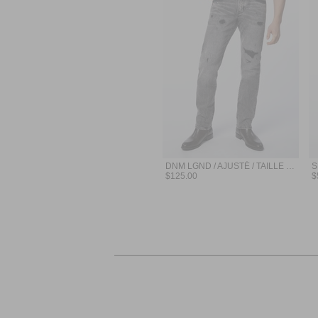
DNM LGND / AJUSTÉ / TAILLE MOYENNE / JEANS
$125.00
$