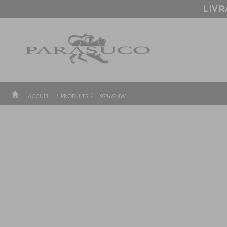
/
/
ACCUEIL
PRODUITS
9716SMW