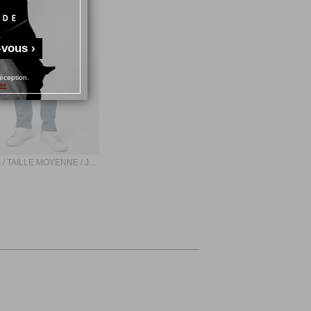
-vous ›
éception.
ité
AJUSTÉ / TAILLE MOYENNE / JEANS