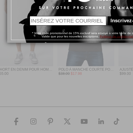
Inscrivez
* Votre code promotionnel de 15% exclusif sera envoyé à votre boîte de r
Valide que pour les nouvelles inscriptions.
Politique de confidential
SHORT EN DENIM POUR HOMME
POLO À MANCHE COURTE POUR HOMME
55.00
$38.00
$17.98
$99.00