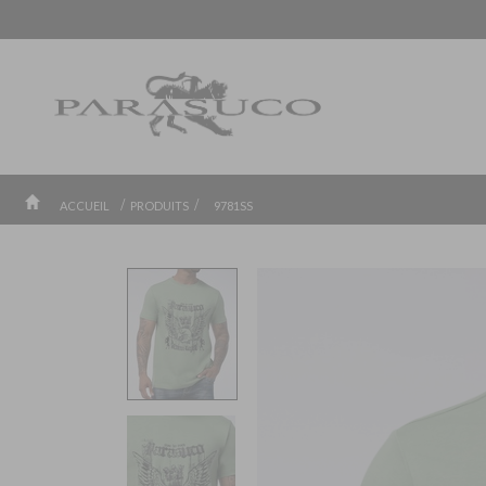
LIVR
/
/
ACCUEIL
PRODUITS
9781SS