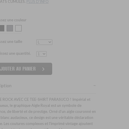
ATS CUMULÉS.
PLUS D'INFO
ssez une couleur
sez une taille
issez une quantité.
iption
LE ROCK AVEC CE TEE-SHIRT PARASUCO ! Impérial et
ueux, le graphique Aigle Royal est un symbole de
nce, de liberté et de prestige. Orné d'un aigle couronné en
t blanc audacieux, ce design est une véritable déclaration
le. Les coutures complexes et l'imprimé vintage ajoutent