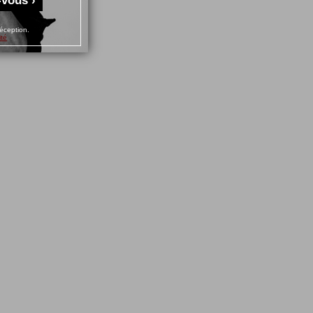
-vous ›
éception.
ité