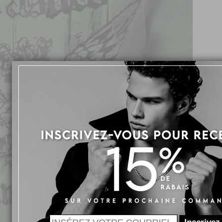
Cinq 
DON
Five 