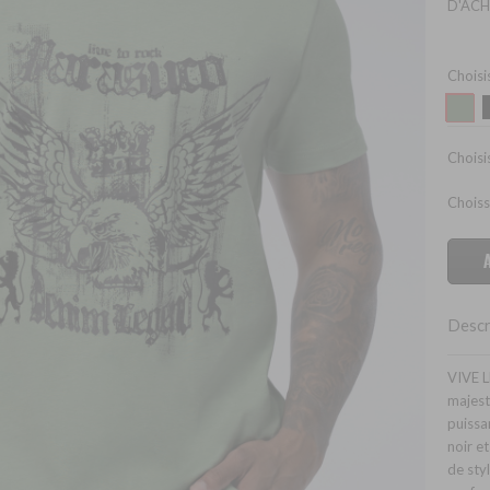
D'ACH
Choisi
Choisis
Choiss
Descr
VIVE 
majest
puissa
noir e
de sty