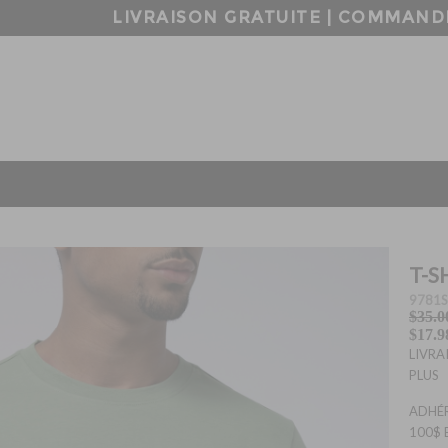
AISON GRATUITE | COMMANDES SUPÉRIEURE 
T-S
9781S
$35.0
$17.9
LIVRA
PLUS
ADHÉR
100$ 