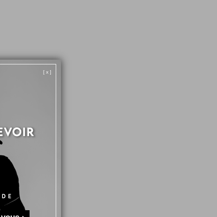
Étoiles
ALD BOND
Acheteur Vérifié
Stars
[ x ]