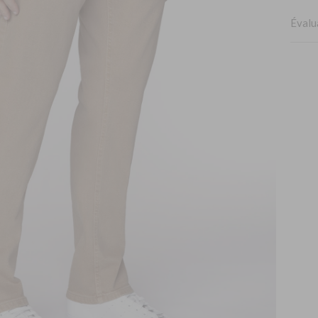
Évalu
Claud
Très s
Très sa
Brun
Cinq 
donal
Cinq 
Parfait