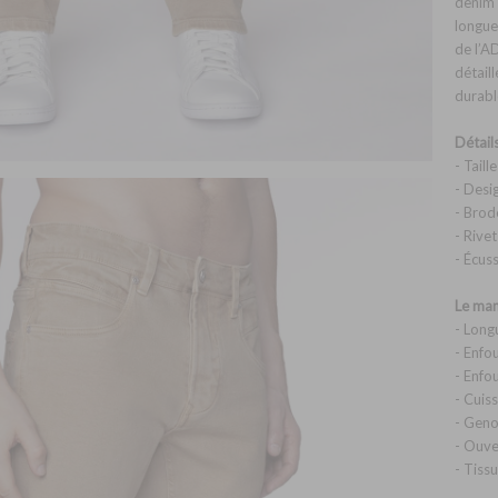
denim 
longue
de l’A
détaill
durabl
Détail
- Tail
- Desi
- Brod
- Rive
- Écu
Le man
- Long
- Enfo
- Enfo
- Cuiss
- Geno
- Ouve
- Tiss