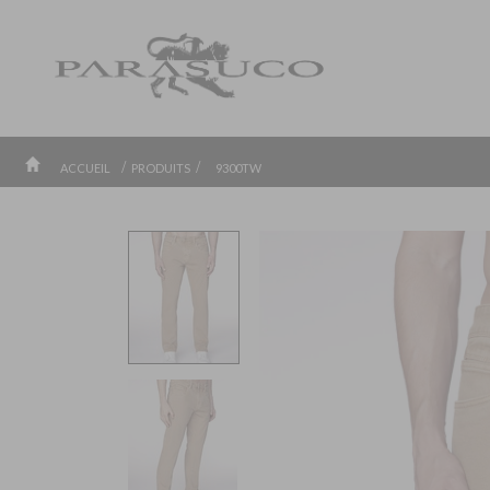
/
/
ACCUEIL
PRODUITS
9300TW