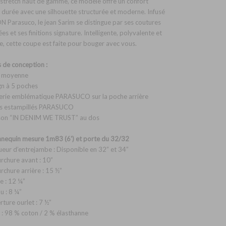
stretch haut de gamme, ce modèle offre un confort
 durée avec une silhouette structurée et moderne. Infusé
DN Parasuco, le jean Sarim se distingue par ses coutures
ées et ses finitions signature. Intelligente, polyvalente et
e, cette coupe est faite pour bouger avec vous.
s de conception :
le moyenne
gn à 5 poches
erie emblématique PARASUCO sur la poche arrière
ts estampillés PARASUCO
sson “IN DENIM WE TRUST” au dos
nequin mesure 1m83 (6') et porte du 32/32
ueur d’entrejambe : Disponible en 32” et 34”
urchure avant : 10”
urchure arrière : 15 ½”
e : 12 ¼”
u : 8 ¼”
rture ourlet : 7 ½”
u : 98 % coton / 2 % élasthanne