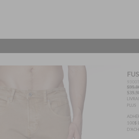
FUS
9300
$99.0
$39.9
LIVRA
PLUS
ADHÉR
100$ 
D'ACH