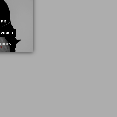
-vous ›
éception.
ité