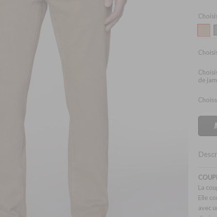
Choisi
Choisis
Choisi
de ja
Choiss
Descr
COUPE
La cou
Elle c
avec un