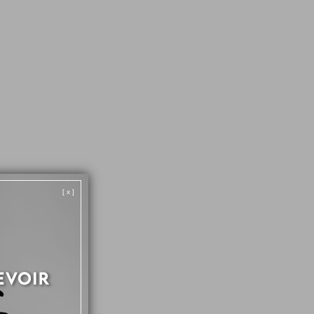
A CANAAN
Acheteur Vérifié
Stars
ois Duboc
Acheteur Vérifié
Étoiles
[ x ]