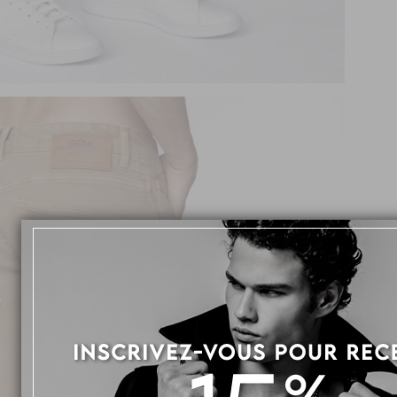
MON
Five 
Franc
Cinq 