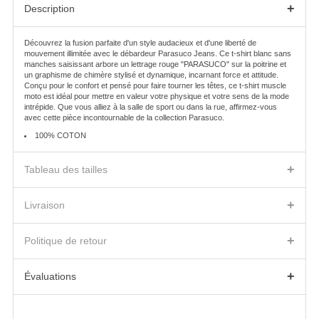
+
Description
Découvrez la fusion parfaite d'un style audacieux et d'une liberté de
mouvement illimitée avec le débardeur Parasuco Jeans. Ce t-shirt blanc sans
manches saisissant arbore un lettrage rouge "PARASUCO" sur la poitrine et
un graphisme de chimère stylisé et dynamique, incarnant force et attitude.
Conçu pour le confort et pensé pour faire tourner les têtes, ce t-shirt muscle
moto est idéal pour mettre en valeur votre physique et votre sens de la mode
intrépide. Que vous alliez à la salle de sport ou dans la rue, affirmez-vous
avec cette pièce incontournable de la collection Parasuco.
100% COTON
+
Tableau des tailles
DÉBARDEUR
ÉPAULES
POITRINE
OUVERTURE BAS
+
Livraison
P
17.25
20.5
20.75
FRAIS DE LIVRAISON ET DÉLAIS
M
17.75
21.5
21.75
+
Nous expédierons le ou les produit(s) que vous avez commandé(s) à
Politique de retour
G
18.25
22.5
22.75
l’adresse indiquée dans la Confirmation de Commande selon le mode
d’expédition que vous choisirez.
Vente D’entrepôt
TG
19.25
24
24.25
+
Les items de la vente d’entrepôt sont VENTE FINALE. Aucun
Évaluations
Tous les prix indiqués n’incluent pas les frais d’expédition et de manutention ni
Échange/Retour/Remboursement/Note de crédit ne sera accepté.
les taxes de vente fédérales et provinciales, sauf indication contraire. Les frais
d’expédition, de manutention et les taxes seront indiqués séparément sur
Étiquette de retour préaffranchie (Commandes canadiennes
votre Confirmation de Commande pour chaque commande, selon le cas. Les
uniquement)