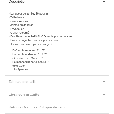
+
Description
- Longueur de jambe: 26 pouces
- Taille haute
- Coupe Alessia
- Jambe droite large
- Lavage Ice
- Ourlet retourné
- Emblème rouge PARASUCO sur la poche gousset
- Broderie signature sur les poches arrière
- Jacron brun avec pièce en argent
Enfourchure avant: 11 1/2"
Enfourchure Arrière: 15 1/2"
Ouverture de l’Ourlet : 9"
Le mannequin porte la taille 24
99% Coton
1% Spandex
+
Tableau des tailles
FEMME - BAS
TOUR DU BASSIN
HANCHE
CUISSE
+
Livraison gratuite
23
27
30.5
18.5
FRAIS DE LIVRAISON ET DÉLAIS
24
28
31.5
19
+
Nous expédierons le ou les produit(s) que vous avez commandé(s) à
Retours Gratuits - Politique de retour
25
29
32.5
19.5
l’adresse indiquée dans la Confirmation de Commande selon le mode