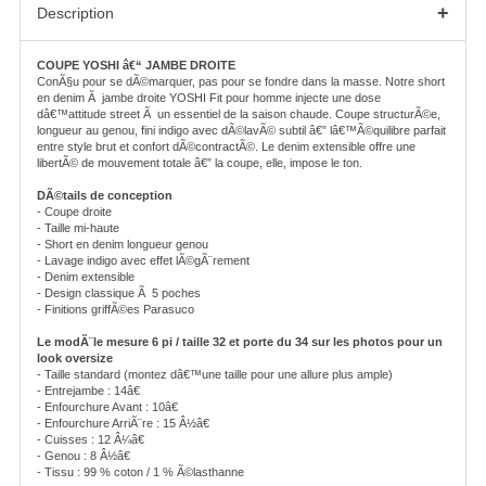
+
Description
COUPE YOSHI â€“ JAMBE DROITE
ConÃ§u pour se dÃ©marquer, pas pour se fondre dans la masse. Notre short
en denim Ã jambe droite YOSHI Fit pour homme injecte une dose
dâ€™attitude street Ã un essentiel de la saison chaude. Coupe structurÃ©e,
longueur au genou, fini indigo avec dÃ©lavÃ© subtil â€” lâ€™Ã©quilibre parfait
entre style brut et confort dÃ©contractÃ©. Le denim extensible offre une
libertÃ© de mouvement totale â€” la coupe, elle, impose le ton.
DÃ©tails de conception
- Coupe droite
- Taille mi-haute
- Short en denim longueur genou
- Lavage indigo avec effet lÃ©gÃ¨rement
- Denim extensible
- Design classique Ã 5 poches
- Finitions griffÃ©es Parasuco
Le modÃ¨le mesure 6 pi / taille 32 et porte du 34 sur les photos pour un
look oversize
- Taille standard (montez dâ€™une taille pour une allure plus ample)
- Entrejambe : 14â€
- Enfourchure Avant : 10â€
- Enfourchure ArriÃ¨re : 15 Â½â€
- Cuisses : 12 Â¼â€
- Genou : 8 Â½â€
- Tissu : 99 % coton / 1 % Ã©lasthanne