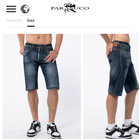
homme
bas