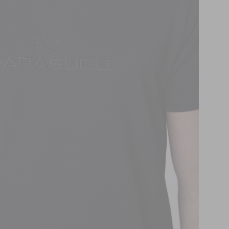
DANI
Four 