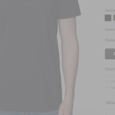
Choisi
Choisis
Choiss
Descr
10
Lo
Tablea