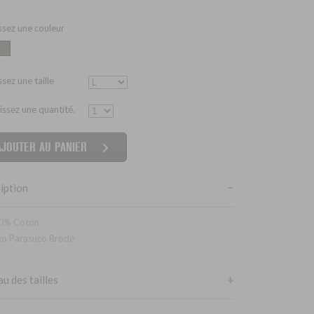
ssez une couleur
sez une taille
issez une quantité.
iption
0% Coton
go Parasuco Brodé
u des tailles