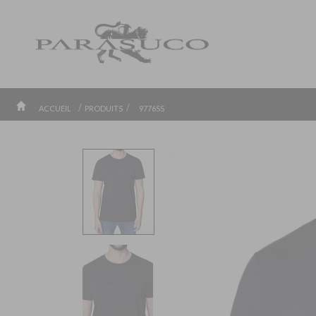
/
/
ACCUEIL
PRODUITS
9776SS