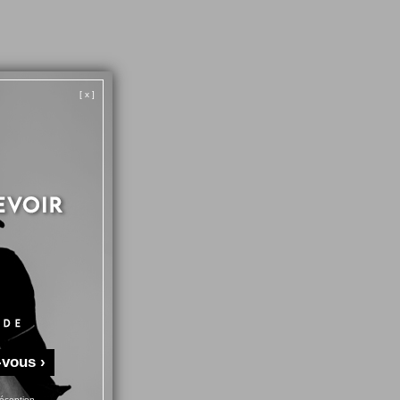
[ x ]
-vous ›
éception.