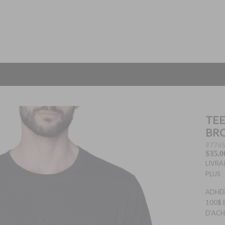
TEE
BR
9776S
$35.0
LIVRA
PLUS
ADHÉR
100$ 
D'ACH