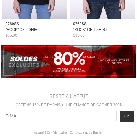
9769SS
9769SS
"ROCK" CE T-SHIRT
"ROCK" CE T-SHIRT
$35.00
$35.00
RESTE À L'AFFUT
OBTIENS 15% DE RABAIS + UNE CHANCE DE GAGNER 300$
Accueil
|
Confidentialité
|
Contactez-nous
English